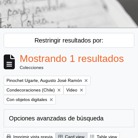
Restringir resultados por:
Mostrando 1 resultados
Colecciones
Remove filter:
Pinochet Ugarte, Augusto José Ramón
Remove filter:
Remove filter:
Condecoraciones (Chile)
Video
Remove filter:
Con objetos digitales
Opciones avanzadas de búsqueda
Imprimir vista previa
Card view
Table view