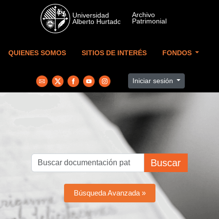
Skip to main content
QUIENES SOMOS
SITIOS DE INTERÉS
FONDOS
Iniciar sesión
Buscar
Búsqueda Avanzada »