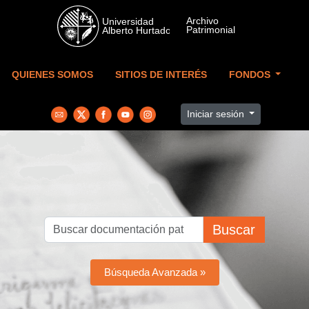
Skip to main content
QUIENES SOMOS
SITIOS DE INTERÉS
FONDOS
Iniciar sesión
Buscar
Búsqueda Avanzada »