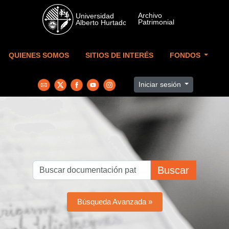
Skip to main content
QUIENES SOMOS
SITIOS DE INTERÉS
FONDOS
Iniciar sesión
Buscar
Búsqueda Avanzada »