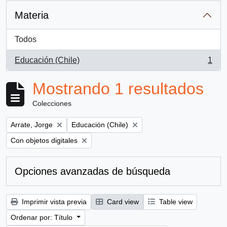
Materia
Todos
Educación (Chile)
1
, 1 resultados
Mostrando 1 resultados
Colecciones
Remove filter:
Remove filter:
Arrate, Jorge
Educación (Chile)
Remove filter:
Con objetos digitales
Opciones avanzadas de búsqueda
Imprimir vista previa
Card view
Table view
Ordenar por: Título