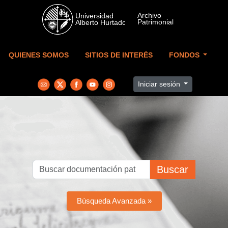
Skip to main content
QUIENES SOMOS
SITIOS DE INTERÉS
FONDOS
Iniciar sesión
Buscar
Búsqueda Avanzada »