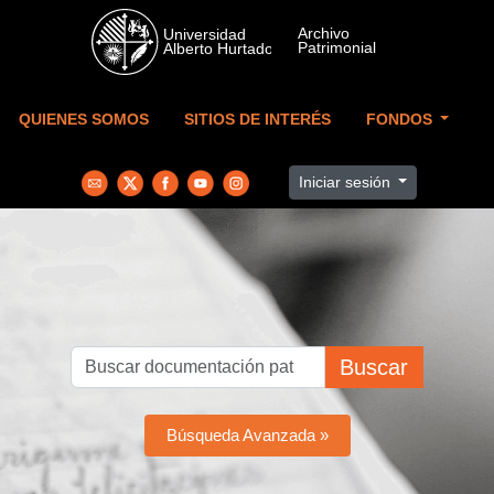
Skip to main content
QUIENES SOMOS
SITIOS DE INTERÉS
FONDOS
Iniciar sesión
Buscar
Búsqueda Avanzada »