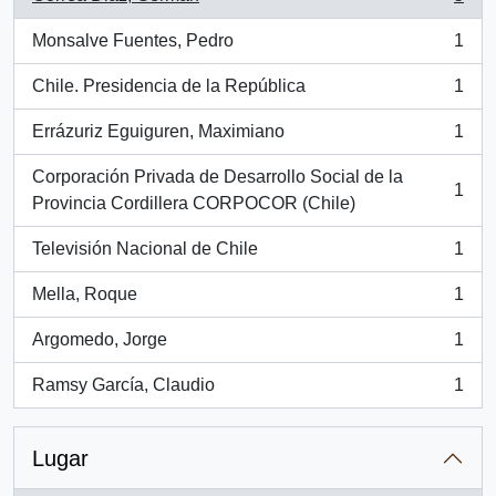
, 5 resultados
Monsalve Fuentes, Pedro
1
, 1 resultados
Chile. Presidencia de la República
1
, 1 resultados
Errázuriz Eguiguren, Maximiano
1
, 1 resultados
Corporación Privada de Desarrollo Social de la
1
, 1 resultados
Provincia Cordillera CORPOCOR (Chile)
Televisión Nacional de Chile
1
, 1 resultados
Mella, Roque
1
, 1 resultados
Argomedo, Jorge
1
, 1 resultados
Ramsy García, Claudio
1
, 1 resultados
Lugar