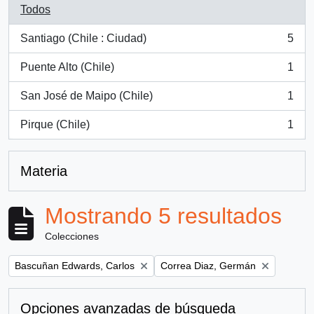
Todos
Santiago (Chile : Ciudad)
5
, 5 resultados
Puente Alto (Chile)
1
, 1 resultados
San José de Maipo (Chile)
1
, 1 resultados
Pirque (Chile)
1
, 1 resultados
Materia
Mostrando 5 resultados
Colecciones
Remove filter:
Remove filter:
Bascuñan Edwards, Carlos
Correa Diaz, Germán
Opciones avanzadas de búsqueda