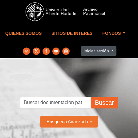
Skip to main content
QUIENES SOMOS
SITIOS DE INTERÉS
FONDOS
Iniciar sesión
Buscar
Búsqueda Avanzada »