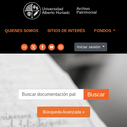
Skip to main content
QUIENES SOMOS
SITIOS DE INTERÉS
FONDOS
Iniciar sesión
Buscar
Búsqueda Avanzada »