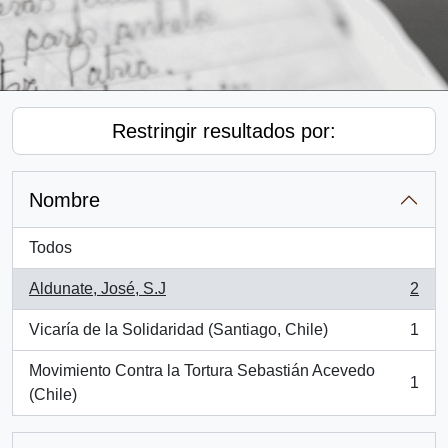
Restringir resultados por:
Nombre
Todos
Aldunate, José, S.J
2
, 2 resultados
Vicaría de la Solidaridad (Santiago, Chile)
1
, 1 resultados
Movimiento Contra la Tortura Sebastián Acevedo
1
, 1 resultados
(Chile)