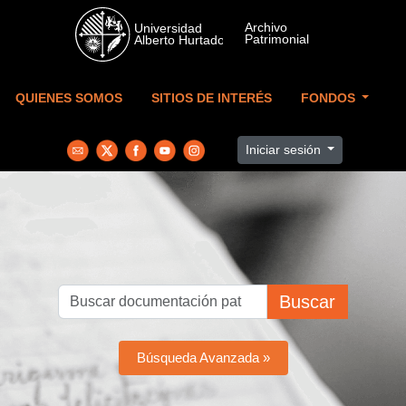
Skip to main content
QUIENES SOMOS
SITIOS DE INTERÉS
FONDOS
Iniciar sesión
Buscar
Búsqueda Avanzada »