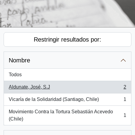
Restringir resultados por:
Nombre
Todos
Aldunate, José, S.J
2
, 2 resultados
Vicaría de la Solidaridad (Santiago, Chile)
1
, 1 resultados
Movimiento Contra la Tortura Sebastián Acevedo
1
, 1 resultados
(Chile)