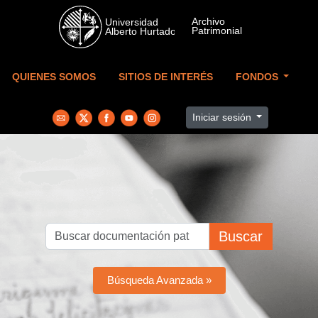
Skip to main content
QUIENES SOMOS
SITIOS DE INTERÉS
FONDOS
Iniciar sesión
Buscar
Búsqueda Avanzada »