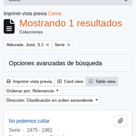
, 1 resultados
Imprimir vista previa
Cerrar
Mostrando 1 resultados
Colecciones
Remove filter:
Remove filter:
Aldunate, José, S.J
Serie
Opciones avanzadas de búsqueda
Imprimir vista previa
Card view
Table view
Ordenar por: Relevancia
Dirección: Clasificación en orden ascendente
Añadi
No podemos callar
Serie
·
1975 - 1981