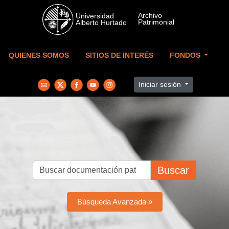
Skip to main content
QUIENES SOMOS
SITIOS DE INTERÉS
FONDOS
Iniciar sesión
Buscar
Búsqueda Avanzada »