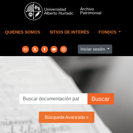
Skip to main content
QUIENES SOMOS
SITIOS DE INTERÉS
FONDOS
Iniciar sesión
Buscar
Búsqueda Avanzada »