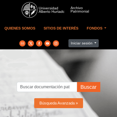
Skip to main content
QUIENES SOMOS
SITIOS DE INTERÉS
FONDOS
Iniciar sesión
Buscar
Búsqueda Avanzada »