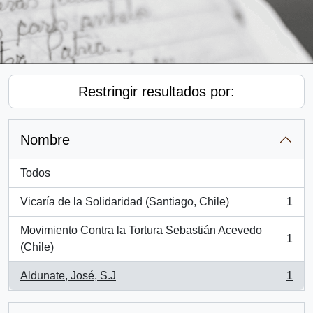
Restringir resultados por:
Nombre
Todos
Vicaría de la Solidaridad (Santiago, Chile)
1
, 1 resultados
Movimiento Contra la Tortura Sebastián Acevedo
1
, 1 resultados
(Chile)
Aldunate, José, S.J
1
, 1 resultados