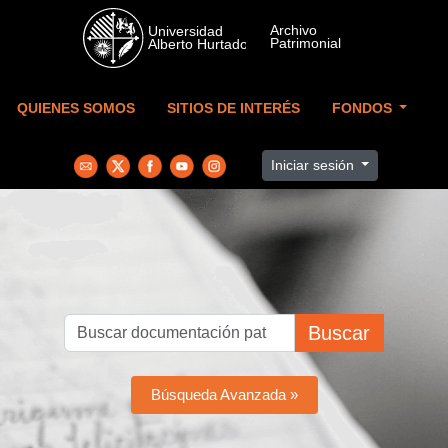
Skip to main content
QUIENES SOMOS
SITIOS DE INTERÉS
FONDOS
Iniciar sesión
Buscar
Búsqueda Avanzada »