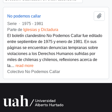
Añadi
No podemos callar
Serie
·
1975 - 1981
Parte de
Iglesias y Dictadura
El boletín clandestino No Podemos Callar fue editado
entre septiembre de 1975 y enero de 1981. En sus
páginas se encuentran denuncias tempranas sobre
violaciones a los Derechos Humanos sufridas por
miles de chilenas y chilenos, reflexiones acerca de
la
…
read more
Colectivo No Podemos Callar