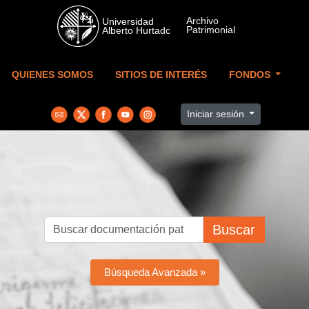
Skip to main content
QUIENES SOMOS
SITIOS DE INTERÉS
FONDOS
Iniciar sesión
Buscar
Búsqueda Avanzada »