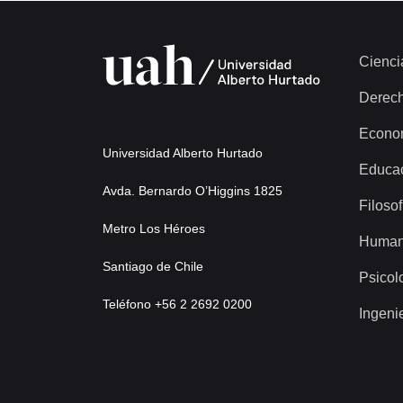
Cienci
Derec
Econo
Universidad Alberto Hurtado
Educa
Avda. Bernardo O’Higgins 1825
Filosof
Metro Los Héroes
Human
Santiago de Chile
Psicol
Teléfono +56 2 2692 0200
Ingeni