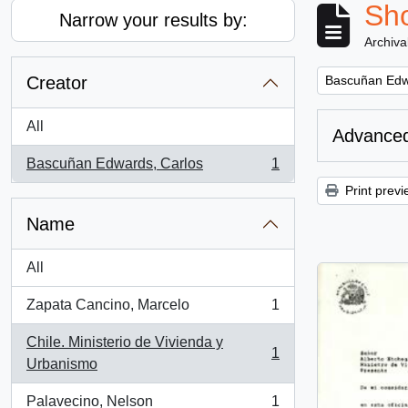
Sho
Narrow your results by:
Archiva
Remove filter:
Creator
Bascuñan Edw
All
Advanced
Bascuñan Edwards, Carlos
1
, 1 results
Print previ
Name
All
Zapata Cancino, Marcelo
1
, 1 results
Chile. Ministerio de Vivienda y
1
, 1 results
Urbanismo
Palavecino, Nelson
1