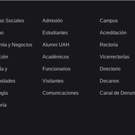
as Sociales
Admisión
Campus
ho
Estudiantes
Acreditación
mía y Negocios
Alumni UAH
Rectoría
ción
Académicos
Vicerrectorías
ía y
Funcionarios
Directorio
idades
Visitantes
Decanos
ogía
Comunicaciones
Canal de Denun
ería