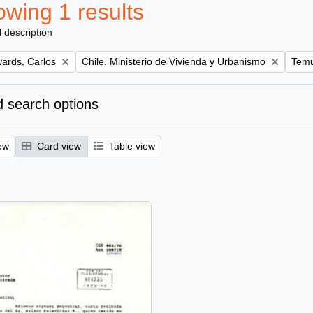
wing 1 results
l description
Remove filter:
Remov
ards, Carlos
Chile. Ministerio de Vivienda y Urbanismo
Temu
 search options
ew
Card view
Table view