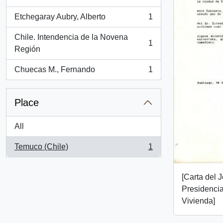
, 1 results
Etchegaray Aubry, Alberto
1
, 1 results
Chile. Intendencia de la Novena
1
, 1 results
Región
Chuecas M., Fernando
1
, 1 results
Place
All
Temuco (Chile)
1
, 1 results
[Carta del 
Presidencia
Vivienda]