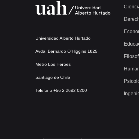
Cienci
Derec
Econo
Universidad Alberto Hurtado
Educa
Avda. Bernardo O’Higgins 1825
Filosof
Metro Los Héroes
Human
Santiago de Chile
Psicol
Teléfono +56 2 2692 0200
Ingeni