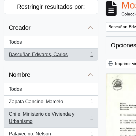
Mos
Restringir resultados por:
Colecc
Remove filter:
Creador
Bascuñan Edw
Todos
Opciones
Bascuñan Edwards, Carlos
1
, 1 resultados
Imprimir vi
Nombre
Todos
Zapata Cancino, Marcelo
1
, 1 resultados
Chile. Ministerio de Vivienda y
1
, 1 resultados
Urbanismo
Palavecino, Nelson
1