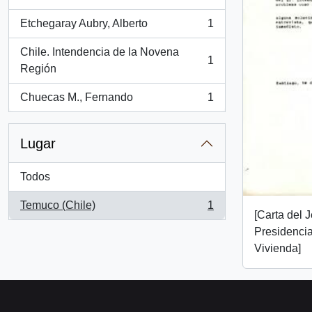
, 1 resultados
Etchegaray Aubry, Alberto
1
, 1 resultados
Chile. Intendencia de la Novena
1
, 1 resultados
Región
Chuecas M., Fernando
1
, 1 resultados
Lugar
Todos
Temuco (Chile)
1
, 1 resultados
[Carta del 
Presidencia
Vivienda]