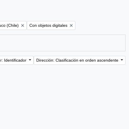
e filter:
Remove filter:
co (Chile)
Con objetos digitales
: Identificador
Dirección: Clasificación en orden ascendente