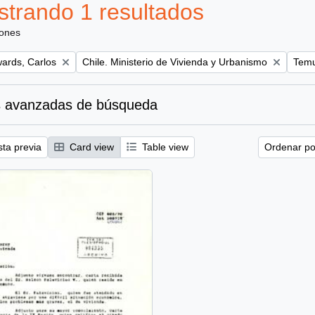
trando 1 resultados
iones
Remove filter:
Remov
ards, Carlos
Chile. Ministerio de Vivienda y Urbanismo
Temu
 avanzadas de búsqueda
sta previa
Card view
Table view
Ordenar por