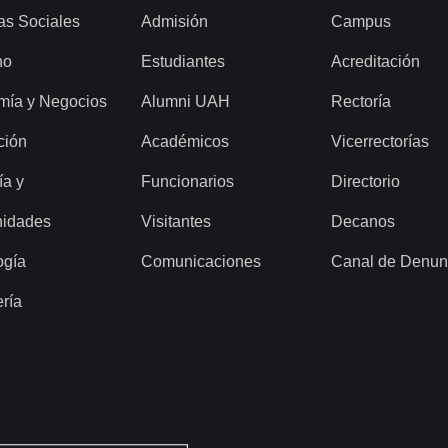
as Sociales
Admisión
Campus
ho
Estudiantes
Acreditación
mía y Negocios
Alumni UAH
Rectoría
ción
Académicos
Vicerrectorías
ía y
Funcionarios
Directorio
idades
Visitantes
Decanos
ogía
Comunicaciones
Canal de Denun
ería