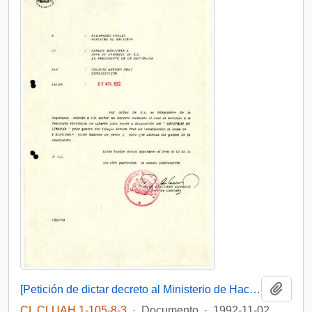
Añadi
[Petición de dictar decreto al Ministerio de Hacienda]
CL CLUAH 1-105-8-3
·
Documento
·
1992-11-02