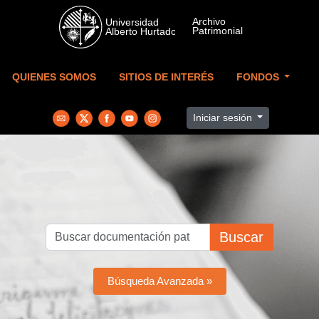
Skip to main content
QUIENES SOMOS
SITIOS DE INTERÉS
FONDOS
Iniciar sesión
Buscar
Búsqueda Avanzada »