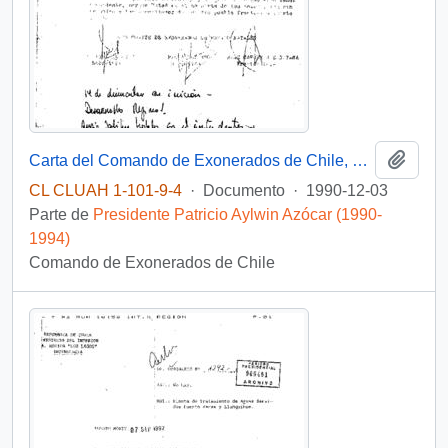
Añadi
Carta del Comando de Exonerados de Chile, Puerto Natales, dirigida al señor Presidente de la República, Don Patricio Aylwin Azócar
CL CLUAH 1-101-9-4
·
Documento
·
1990-12-03
Parte de
Presidente Patricio Aylwin Azócar (1990-
1994)
Comando de Exonerados de Chile