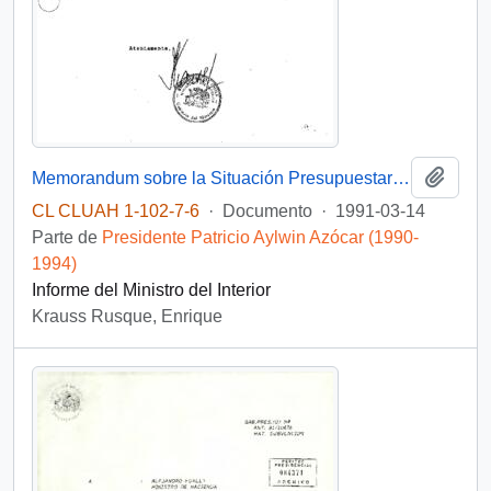
Añadi
Memorandum sobre la Situación Presupuestaria de la PDI
CL CLUAH 1-102-7-6
·
Documento
·
1991-03-14
Parte de
Presidente Patricio Aylwin Azócar (1990-
1994)
Informe del Ministro del Interior
Krauss Rusque, Enrique