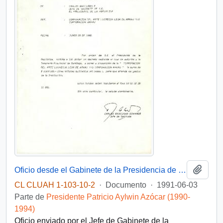
Añadi
Oficio desde el Gabinete de la Presidencia de la República, de Carlos Bascuñán Edwards, Jefe de Gabinete de S.E. el Presidente de la República, dirigido a Alejandro Foxley, Ministro de Hacienda
CL CLUAH 1-103-10-2
·
Documento
·
1991-06-03
Parte de
Presidente Patricio Aylwin Azócar (1990-
1994)
Oficio enviado por el Jefe de Gabinete de la