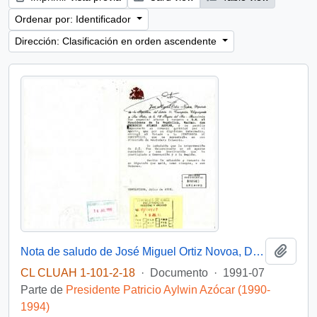
Ordenar por: Identificador
Dirección: Clasificación en orden ascendente
Añadi
Nota de saludo de José Miguel Ortiz Novoa, Diputado de la República del Distrito 44, Concepción, Chiguayante y San Pedro, dirigida al Presidente de la República, Excmo. Don Patricio Aylwin Azócar
CL CLUAH 1-101-2-18
·
Documento
·
1991-07
Parte de
Presidente Patricio Aylwin Azócar (1990-
1994)