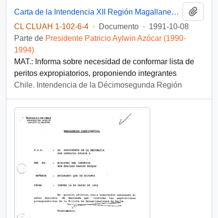
Añadi
Carta de la Intendencia XII Región Magallanes y Antártica Chilena, del Intendente Roque Tomás Scarpa Martinich, dirigida a S.E. El Presidente de la República, Don Patricio Aylwin Azócar
CL CLUAH 1-102-6-4
·
Documento
·
1991-10-08
Parte de
Presidente Patricio Aylwin Azócar (1990-
1994)
MAT.: Informa sobre necesidad de conformar lista de
peritos expropiatorios, proponiendo integrantes
Chile. Intendencia de la Décimosegunda Región