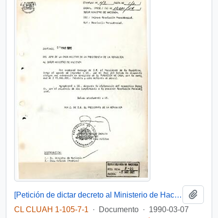
Añadi
[Petición de dictar decreto al Ministerio de Hacienda]
CL CLUAH 1-105-7-1
·
Documento
·
1990-03-07