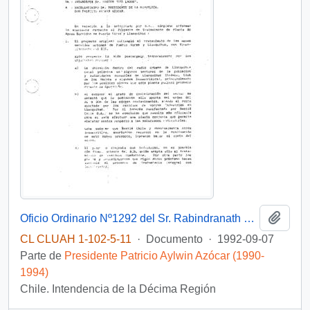
Añadi
Oficio Ordinario Nº1292 del Sr. Rabindranath Quinteros Lara, Intendente Regional de la X Región de Los Lagos, dirigido a S.E. el Presidente de la República, don Patricio Aylwin Azócar, sobre el proyecto Planta de Tratamiento de Aguas Servidas de Puerto Varas y Llanquihue
CL CLUAH 1-102-5-11
·
Documento
·
1992-09-07
Parte de
Presidente Patricio Aylwin Azócar (1990-
1994)
Chile. Intendencia de la Décima Región