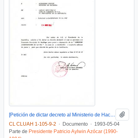
Añadi
[Petición de dictar decreto al Ministerio de Hacienda]
CL CLUAH 1-105-9-2
·
Documento
·
1993-05-04
Parte de
Presidente Patricio Aylwin Azócar (1990-