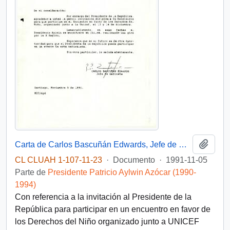
Añadi
Carta de Carlos Bascuñán Edwards, Jefe de Gabinete Presidencial, a Jorge Rodríguez Grossi, Secretario Ejecutivo Comité Interministerial Económico-Social, sobre invitación al Presidente de la República a encuentro por los Derechos del Niño
CL CLUAH 1-107-11-23
·
Documento
·
1991-11-05
Parte de
Presidente Patricio Aylwin Azócar (1990-
1994)
Con referencia a la invitación al Presidente de la
República para participar en un encuentro en favor de
los Derechos del Niño organizado junto a UNICEF