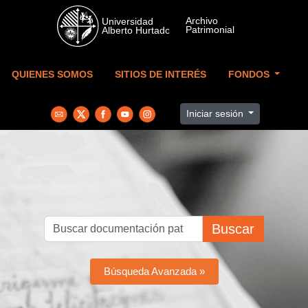
Skip to main content
QUIENES SOMOS
SITIOS DE INTERÉS
FONDOS
Iniciar sesión
Buscar
Búsqueda Avanzada »