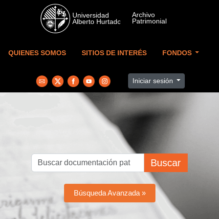
Skip to main content
QUIENES SOMOS
SITIOS DE INTERÉS
FONDOS
Iniciar sesión
Buscar
Búsqueda Avanzada »