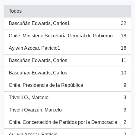
Todos
Bascuñán Edwards, Carlos1
32
, 32 resultados
Chile. Ministerio Secretaría General de Gobierno
18
, 18 resultados
Aylwin Azócar, Patricio1
16
, 16 resultados
Bascuñan Edwards, Carlos
11
, 11 resultados
Bascuñan Edwards, Carlos
10
, 10 resultados
Chile. Presidencia de la República
9
, 9 resultados
Trivelli O., Marcelo
3
, 3 resultados
Trivelli Oyarzún, Marcelo
3
, 3 resultados
Chile. Concertación de Partidos por la Democracia
2
, 2 resultados
Aylwin Azocar, Patricio
2