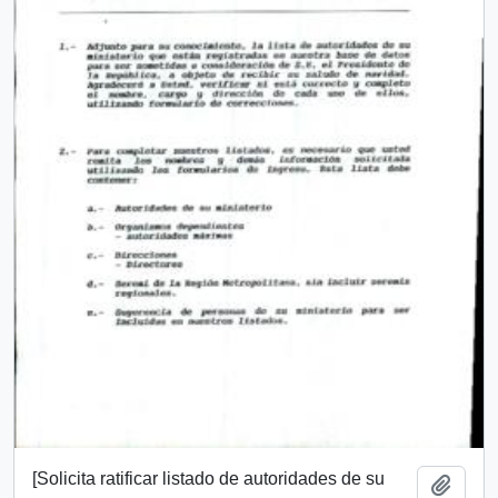
[Solicita ratificar listado de autoridades de su
Añadi