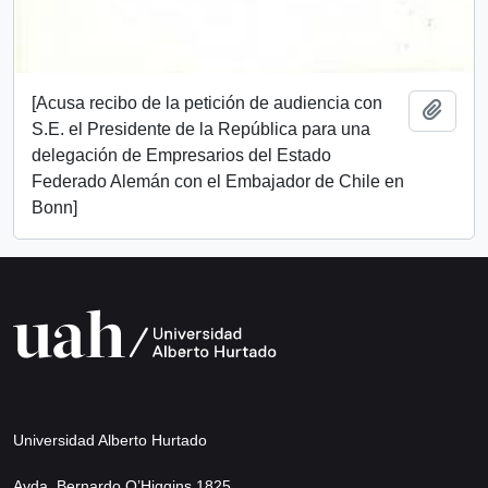
[Acusa recibo de la petición de audiencia con
Añadi
S.E. el Presidente de la República para una
delegación de Empresarios del Estado
Federado Alemán con el Embajador de Chile en
Bonn]
Universidad Alberto Hurtado
Avda. Bernardo O’Higgins 1825