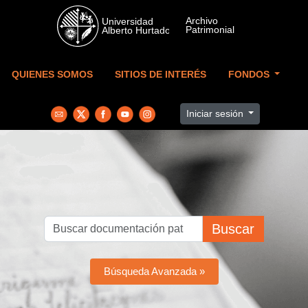
Skip to main content
QUIENES SOMOS
SITIOS DE INTERÉS
FONDOS
Iniciar sesión
Buscar
Búsqueda Avanzada »