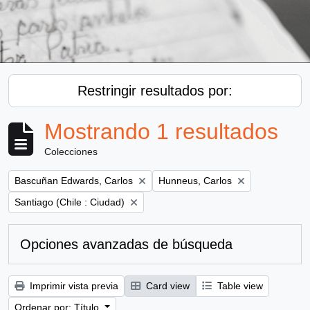
Restringir resultados por:
Mostrando 1 resultados
Colecciones
Remove filter:
Remove filter:
Bascuñan Edwards, Carlos
Hunneus, Carlos
Remove filter:
Santiago (Chile : Ciudad)
Opciones avanzadas de búsqueda
Imprimir vista previa
Card view
Table view
Ordenar por: Título