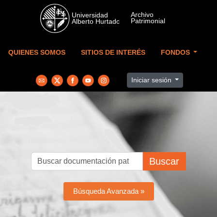
Skip to main content
QUIENES SOMOS
SITIOS DE INTERÉS
FONDOS
Iniciar sesión
Buscar
Búsqueda Avanzada »