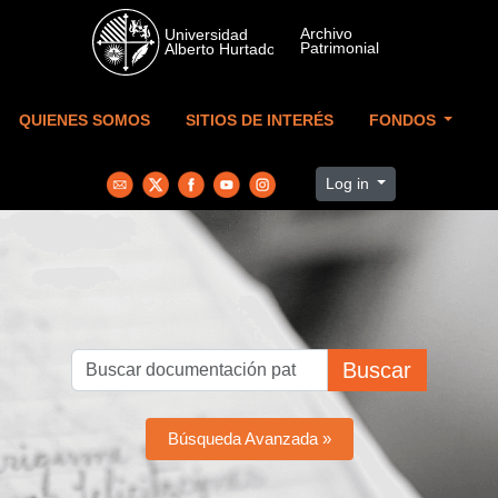
Skip to main content
QUIENES SOMOS
SITIOS DE INTERÉS
FONDOS
Log in
Buscar
Búsqueda Avanzada »