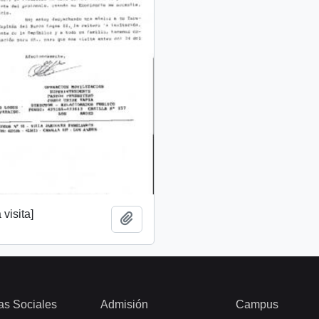
 visita]
Añadir al portapapeles
as Sociales
Admisión
Campus