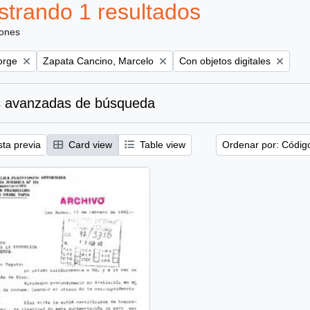
trando 1 resultados
iones
Remove filter:
Remove filter:
orge
Zapata Cancino, Marcelo
Con objetos digitales
 avanzadas de búsqueda
sta previa
Card view
Table view
Ordenar por: Códig