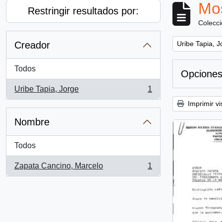
Mos
Restringir resultados por:
Colecc
Remove filter:
Creador
Uribe Tapia, J
Todos
Opciones
Uribe Tapia, Jorge
1
, 1 resultados
Imprimir vi
Nombre
Todos
Zapata Cancino, Marcelo
1
, 1 resultados