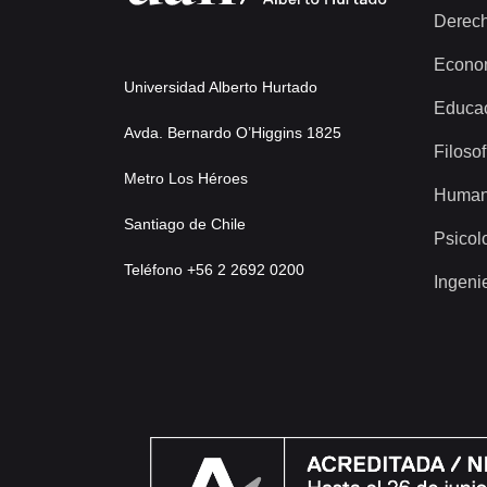
Derec
Econo
Universidad Alberto Hurtado
Educa
Avda. Bernardo O’Higgins 1825
Filosof
Metro Los Héroes
Human
Santiago de Chile
Psicol
Teléfono +56 2 2692 0200
Ingeni