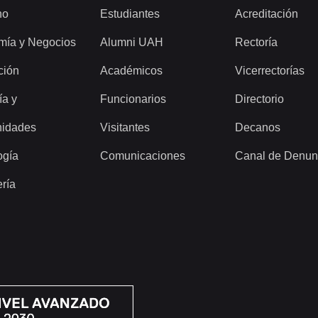
ho
Estudiantes
Acreditación
mía y Negocios
Alumni UAH
Rectoría
ción
Académicos
Vicerrectorías
ía y
Funcionarios
Directorio
idades
Visitantes
Decanos
ogía
Comunicaciones
Canal de Denun
ería