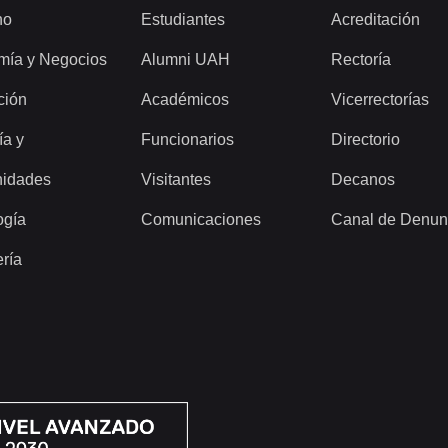
ho
Estudiantes
Acreditación
mía y Negocios
Alumni UAH
Rectoría
ción
Académicos
Vicerrectorías
ía y
Funcionarios
Directorio
idades
Visitantes
Decanos
ogía
Comunicaciones
Canal de Denun
ería