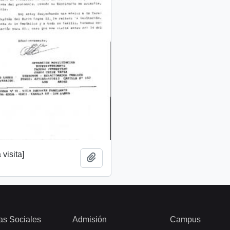
 visita]
Añadir al portapapeles
as Sociales
Admisión
Campus