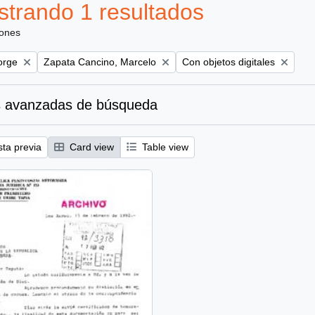
trando 1 resultados
iones
Remove filter:
Remove filter:
orge
Zapata Cancino, Marcelo
Con objetos digitales
 avanzadas de búsqueda
sta previa
Card view
Table view