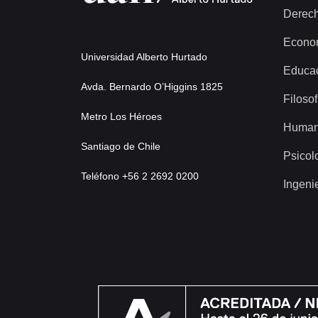
Derec
Econo
Universidad Alberto Hurtado
Educa
Avda. Bernardo O’Higgins 1825
Filosof
Metro Los Héroes
Human
Santiago de Chile
Psicol
Teléfono +56 2 2692 0200
Ingeni