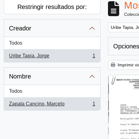
Mos
Restringir resultados por:
Colecc
Remove filter:
Creador
Uribe Tapia, J
Todos
Opciones
Uribe Tapia, Jorge
1
, 1 resultados
Imprimir vi
Nombre
Todos
Zapata Cancino, Marcelo
1
, 1 resultados