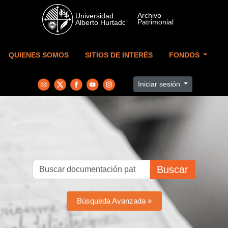
Skip to main content
QUIENES SOMOS
SITIOS DE INTERÉS
FONDOS
Iniciar sesión
Buscar
Búsqueda Avanzada »