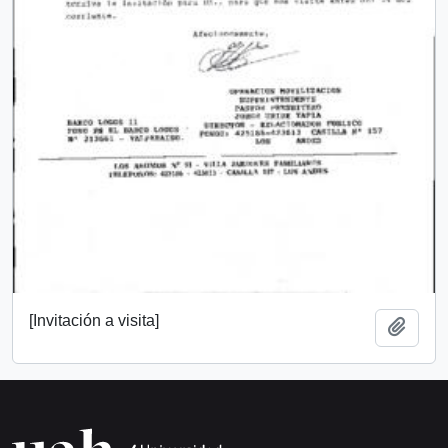
[Invitación a visita]
Añadi