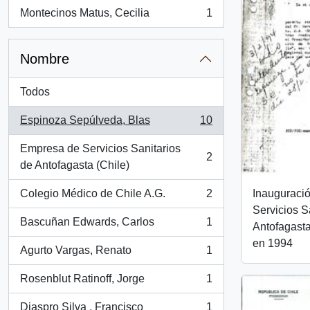
Montecinos Matus, Cecilia
1
, 1 resultados
Nombre
Todos
Espinoza Sepúlveda, Blas
10
, 10 resultados
Empresa de Servicios Sanitarios
2
, 2 resultados
de Antofagasta (Chile)
Colegio Médico de Chile A.G.
2
Inauguraci
, 2 resultados
Servicios S
Bascuñan Edwards, Carlos
1
Antofagast
, 1 resultados
en 1994
Agurto Vargas, Renato
1
, 1 resultados
Rosenblut Ratinoff, Jorge
1
, 1 resultados
Diaspro Silva , Francisco
1