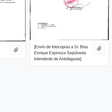
[Envío de fotocopias a Sr. Blas
Añadi
Añadir al portapapeles
Enrique Espinoza Sepúlveda
Intendente de Antofagasta]