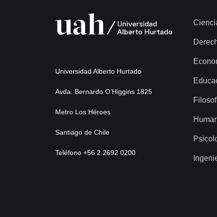
Cienci
Derec
Econo
Universidad Alberto Hurtado
Educa
Avda. Bernardo O’Higgins 1825
Filosof
Metro Los Héroes
Human
Santiago de Chile
Psicol
Teléfono +56 2 2692 0200
Ingeni