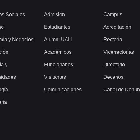
as Sociales
Admisión
Campus
ho
Estudiantes
Acreditación
mía y Negocios
Alumni UAH
Rectoría
ción
Académicos
Vicerrectorías
ía y
Funcionarios
Directorio
idades
Visitantes
Decanos
ogía
Comunicaciones
Canal de Denun
ería