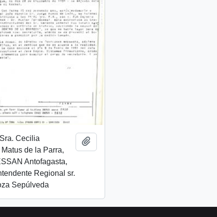
Sra. Cecilia
Añadir al portapapeles
Matus de la Parra,
 ESSAN Antofagasta,
Intendente Regional sr.
oza Sepúlveda