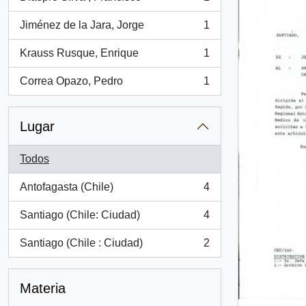
, 1 resultados
Jiménez de la Jara, Jorge
1
, 1 resultados
Krauss Rusque, Enrique
1
, 1 resultados
Correa Opazo, Pedro
1
, 1 resultados
Lugar
Todos
Antofagasta (Chile)
4
, 4 resultados
Santiago (Chile: Ciudad)
4
, 4 resultados
Santiago (Chile : Ciudad)
2
, 2 resultados
Materia