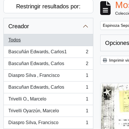
Mos
Restringir resultados por:
Colecc
Remove filter:
Creador
Espinoza Sepú
Todos
Opciones
Bascuñán Edwards, Carlos1
2
, 2 resultados
Imprimir vi
Bascuñan Edwards, Carlos
2
, 2 resultados
Diaspro Silva , Francisco
1
, 1 resultados
Bascuñan Edwards, Carlos
1
, 1 resultados
Trivelli O., Marcelo
1
, 1 resultados
Trivelli Oyarzún, Marcelo
1
, 1 resultados
Diaspro Silva, Francisco
1
, 1 resultados