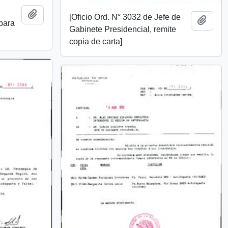
Añadir al portapapeles
[Oficio Ord. N° 3032 de Jefe de
Añadi
 para
Gabinete Presidencial, remite
copia de carta]