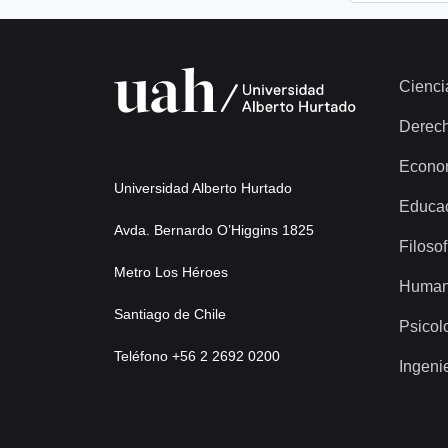
Cienci
Derec
Econo
Universidad Alberto Hurtado
Educa
Avda. Bernardo O’Higgins 1825
Filosof
Metro Los Héroes
Human
Santiago de Chile
Psicol
Teléfono +56 2 2692 0200
Ingeni