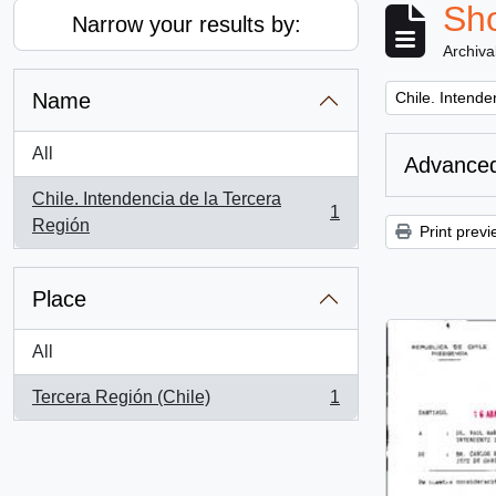
Sho
Narrow your results by:
Archiva
Remove filter:
Name
Chile. Intende
All
Advanced
Chile. Intendencia de la Tercera
1
, 1 results
Región
Print previ
Place
All
Tercera Región (Chile)
1
, 1 results