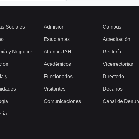
as Sociales
Admisión
Campus
ho
Estudiantes
Acreditación
mía y Negocios
Alumni UAH
Rectoría
ción
Académicos
Vicerrectorías
ía y
Funcionarios
Directorio
idades
Visitantes
Decanos
ogía
Comunicaciones
Canal de Denun
ería