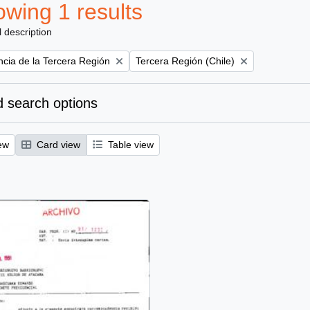
wing 1 results
l description
Remove filter:
ncia de la Tercera Región
Tercera Región (Chile)
 search options
ew
Card view
Table view