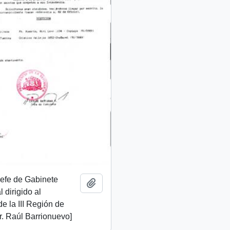
 Jefe de Gabinete
Add to clipboard
 dirigido al
de la III Región de
. Raúl Barrionuevo]