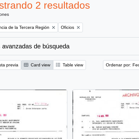
trando 2 resultados
iones
Remove filter:
ncia de la Tercera Región
Oficios
 avanzadas de búsqueda
sta previa
Card view
Table view
Ordenar por: Fe