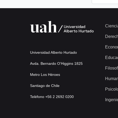
Cienci
Derec
Econo
Universidad Alberto Hurtado
Educa
Avda. Bernardo O’Higgins 1825
Filosof
Metro Los Héroes
Human
Santiago de Chile
Psicol
Teléfono +56 2 2692 0200
Ingeni