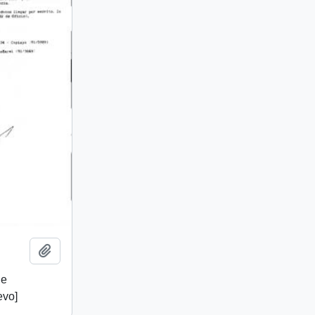
Añadir al portapapeles
de
evo]