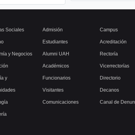
as Sociales
Admisión
Campus
ho
Estudiantes
Acreditación
mía y Negocios
Alumni UAH
Rectoría
ción
Académicos
Vicerrectorías
ía y
Funcionarios
Directorio
idades
Visitantes
Decanos
ogía
Comunicaciones
Canal de Denun
ería