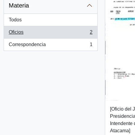
Materia
Todos
Oficios
2
, 2 resultados
Correspondencia
1
, 1 resultados
[Oficio del
Presidencial
Intendente 
Atacama]