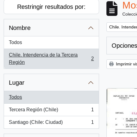
Mos
Restringir resultados por:
Colecc
Remove filter:
Nombre
Chile. Intende
Todos
Opciones
Chile. Intendencia de la Tercera
2
, 2 resultados
Región
Imprimir vi
Lugar
Todos
Tercera Región (Chile)
1
, 1 resultados
Santiago (Chile: Ciudad)
1
, 1 resultados