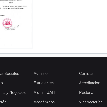
as Sociales
Admisión
Campus
ho
Estudiantes
Acreditación
mía y Negocios
Alumni UAH
Rectoría
ción
Académicos
Vicerrectorías