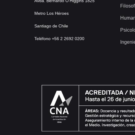
Avda. Bernardo O’Higgins 1825
Filosof
Metro Los Héroes
Human
Santiago de Chile
Psicol
Teléfono +56 2 2692 0200
Ingeni