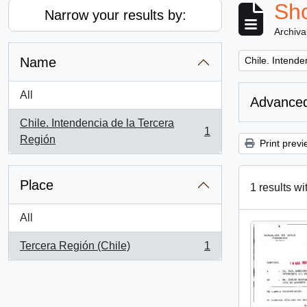
Sho
Narrow your results by:
Archiva
Remove filter:
Name
Chile. Intende
All
Advanced
Chile. Intendencia de la Tercera
1
, 1 results
Región
Print previ
Place
1 results wi
All
Tercera Región (Chile)
1
, 1 results