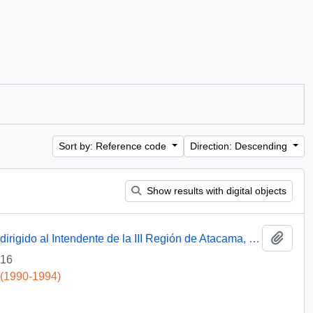
Sort by: Reference code
Direction: Descending
Show results with digital objects
Add t
[Oficio del Jefe de Gabinete Presidencial dirigido al Intendente de la III Región de Atacama, Sr. Raúl Barrionuevo]
-16
 (1990-1994)