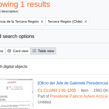
wing 1 results
l description
Remove filter:
ncia de la Tercera Región
Tercera Región (Chile)
 search options
ew
Card view
Table view
th digital objects
CL CLUAH 1-91-1205
·
Item
·
1991-04
Part of
Presidente Patricio Aylwin Azócar
Untitled