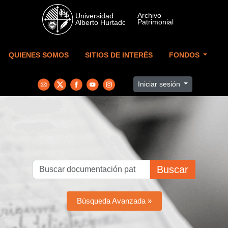
Skip to main content
QUIENES SOMOS
SITIOS DE INTERÉS
FONDOS
Iniciar sesión
Buscar
Búsqueda Avanzada »