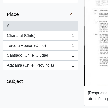
, 1 results
Place
All
Chañaral (Chile)
1
, 1 results
Tercera Región (Chile)
1
, 1 results
Santiago (Chile: Ciudad)
1
, 1 results
Atacama (Chile : Provincia)
1
, 1 results
Subject
[Respuesta 
atención a 