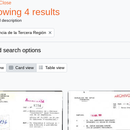
Close
wing 4 results
l description
ncia de la Tercera Región
 search options
ew
Card view
Table view