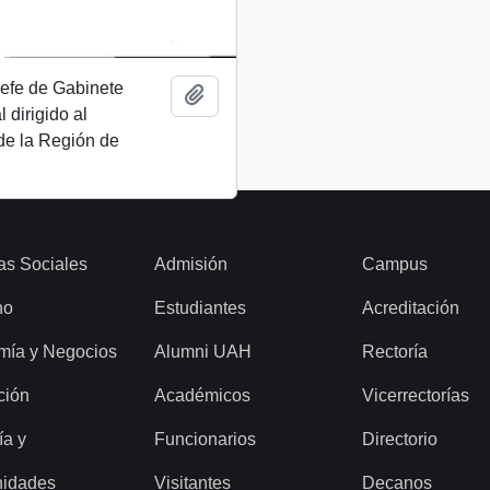
 Jefe de Gabinete
Add to clipboard
 dirigido al
de la Región de
as Sociales
Admisión
Campus
ho
Estudiantes
Acreditación
mía y Negocios
Alumni UAH
Rectoría
ción
Académicos
Vicerrectorías
ía y
Funcionarios
Directorio
idades
Visitantes
Decanos