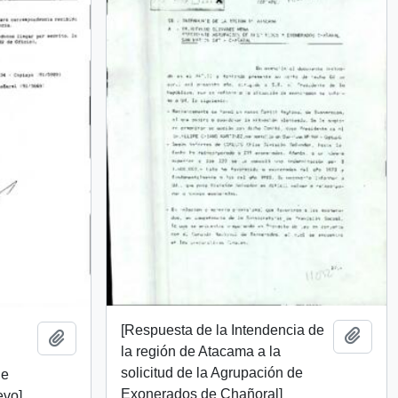
[Respuesta de la Intendencia de
Add t
Add to clipboard
la región de Atacama a la
solicitud de la Agrupación de
de
Exonerados de Chañoral]
evo]