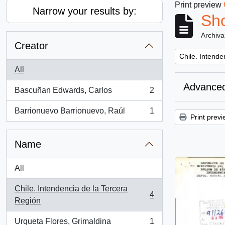
Print preview
Narrow your results by:
Sho
Archiva
Creator
Remove filter:
Chile. Intende
All
Advanced
Bascuñan Edwards, Carlos
2
, 2 results
Barrionuevo Barrionuevo, Raúl
1
, 1 results
Print previ
Name
All
Chile. Intendencia de la Tercera
4
, 4 results
Región
Urqueta Flores, Grimaldina
1