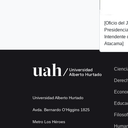
[Oficio del
Presidencial
Intendente 
Atacama]
Cienci
Derec
Econo
Universidad Alberto Hurtado
Educa
Avda. Bernardo O’Higgins 1825
Filosof
Metro Los Héroes
Human