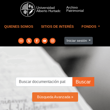
Skip to main content
QUIENES SOMOS
SITIOS DE INTERÉS
FONDOS
Iniciar sesión
Buscar
Búsqueda Avanzada »