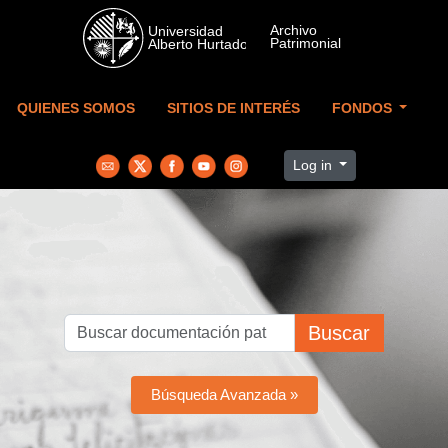
Skip to main content
QUIENES SOMOS
SITIOS DE INTERÉS
FONDOS
Log in
Buscar
Búsqueda Avanzada »