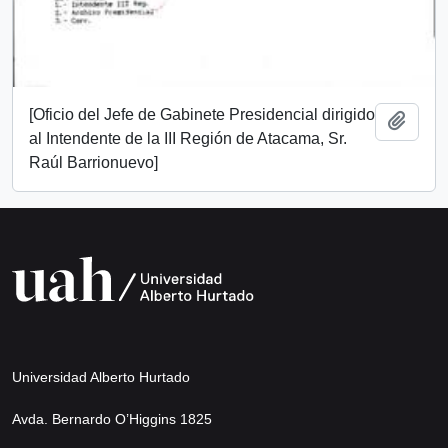
[Oficio del Jefe de Gabinete Presidencial dirigido
Add t
al Intendente de la III Región de Atacama, Sr.
Raúl Barrionuevo]
Universidad Alberto Hurtado
Avda. Bernardo O’Higgins 1825