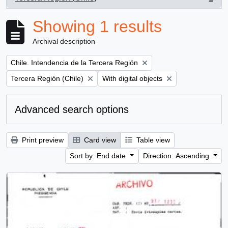
, 1 results
Showing 1 results
Archival description
Remove filter:
Chile. Intendencia de la Tercera Región
Remove filter:
Remove filter:
Tercera Región (Chile)
With digital objects
Advanced search options
Print preview
Card view
Table view
Sort by: End date
Direction: Ascending