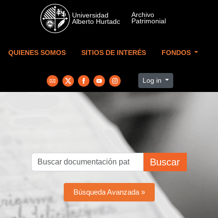
Skip to main content
QUIENES SOMOS
SITIOS DE INTERÉS
FONDOS
Log in
Buscar
Búsqueda Avanzada »