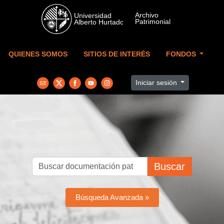
Skip to main content
QUIENES SOMOS
SITIOS DE INTERÉS
FONDOS
Iniciar sesión
Buscar
Búsqueda Avanzada »