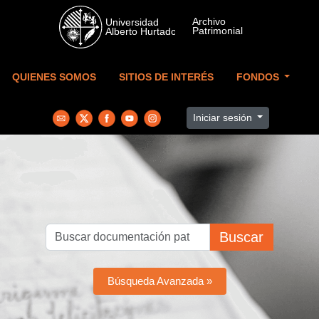
Skip to main content
QUIENES SOMOS
SITIOS DE INTERÉS
FONDOS
Iniciar sesión
Buscar
Búsqueda Avanzada »