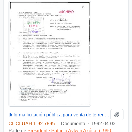
Añadi
[Informa licitación pública para venta de terreno por medio de SERVIU]
CL CLUAH 1-92-7895
·
Documento
·
1992-04-03
Parte de
Presidente Patricio Aylwin Azócar (1990-