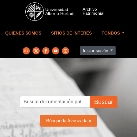
Skip to main content
QUIENES SOMOS
SITIOS DE INTERÉS
FONDOS
Iniciar sesión
Buscar
Búsqueda Avanzada »