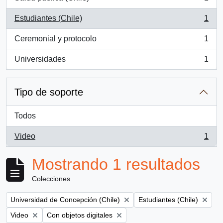
, 1 resultados
Estudiantes (Chile)
1
, 1 resultados
Ceremonial y protocolo
1
, 1 resultados
Universidades
1
, 1 resultados
Tipo de soporte
Todos
Video
1
, 1 resultados
Mostrando 1 resultados
Colecciones
Remove filter:
Remove filter:
Universidad de Concepción (Chile)
Estudiantes (Chile)
Remove filter:
Remove filter:
Video
Con objetos digitales