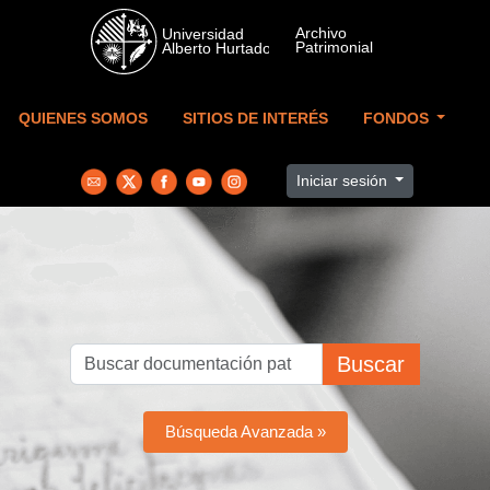
Skip to main content
QUIENES SOMOS
SITIOS DE INTERÉS
FONDOS
Iniciar sesión
Buscar
Búsqueda Avanzada »