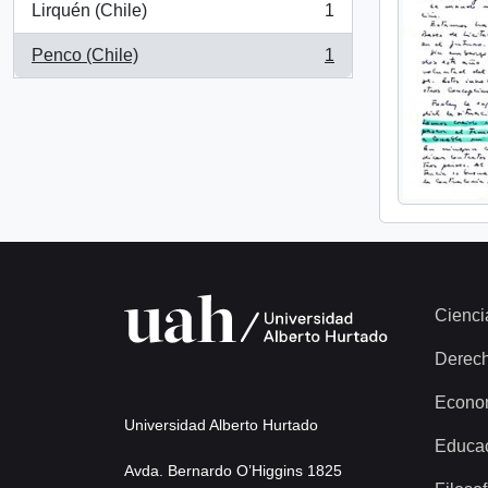
Lirquén (Chile)
1
, 1 resultados
Penco (Chile)
1
, 1 resultados
Cienci
Derec
Econo
Universidad Alberto Hurtado
Educa
Avda. Bernardo O’Higgins 1825