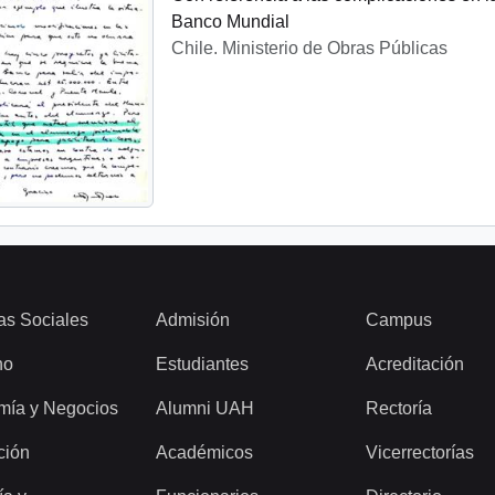
Banco Mundial
Chile. Ministerio de Obras Públicas
as Sociales
Admisión
Campus
ho
Estudiantes
Acreditación
mía y Negocios
Alumni UAH
Rectoría
ción
Académicos
Vicerrectorías