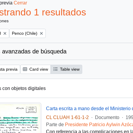
 previa
Cerrar
trando 1 resultados
iones
Remove filter:
l
Penco (Chile)
 avanzadas de búsqueda
sta previa
Card view
Table view
s con objetos digitales
CL CLUAH 1-61-1-2
·
Documento
·
199
Parte de
Presidente Patricio Aylwin Azóc
Con referencia a las complicaciones en l