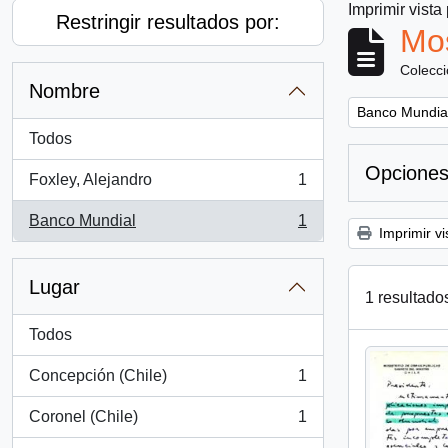
Imprimir vista
Restringir resultados por:
Mos
Colecc
Nombre
Remove filter:
Banco Mundia
Todos
Opciones
Foxley, Alejandro
1
, 1 resultados
Banco Mundial
1
, 1 resultados
Imprimir vi
Lugar
1 resultado
Todos
Concepción (Chile)
1
, 1 resultados
Coronel (Chile)
1
, 1 resultados