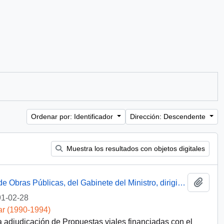
Ordenar por: Identificador
Dirección: Descendente
Muestra los resultados con objetos digitales
Añadi
Carta escrita a mano desde el Ministerio de Obras Públicas, del Gabinete del Ministro, dirigida al Presidente [de la República de Chile]
1-02-28
ar (1990-1994)
a adjudicación de Propuestas viales financiadas con el