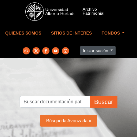
Skip to main content
QUIENES SOMOS
SITIOS DE INTERÉS
FONDOS
Iniciar sesión
Buscar
Búsqueda Avanzada »