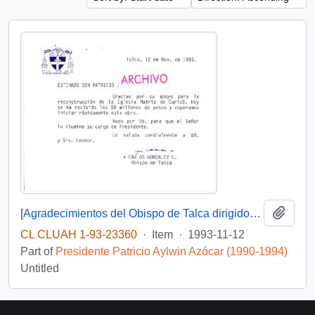
Add t
[Agradecimientos del Obispo de Talca dirigidos al Presidente Patricio Aylwin por el apoyo en la reconstrucción de la Iglesia Matriz de Curicó]
CL CLUAH 1-93-23360
·
Item
·
1993-11-12
Part of
Presidente Patricio Aylwin Azócar (1990-1994)
Untitled