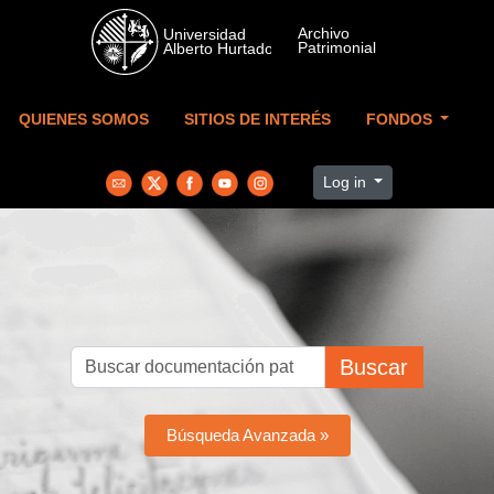
Skip to main content
QUIENES SOMOS
SITIOS DE INTERÉS
FONDOS
Log in
Buscar
Búsqueda Avanzada »