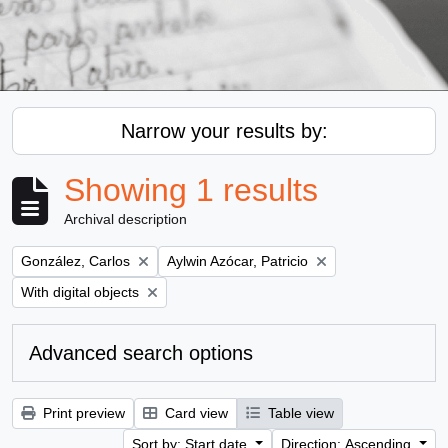
Narrow your results by:
Showing 1 results
Archival description
Remove filter:
Remove filter:
González, Carlos
Aylwin Azócar, Patricio
Remove filter:
With digital objects
Advanced search options
Print preview
Card view
Table view
Sort by: Start date
Direction: Ascending