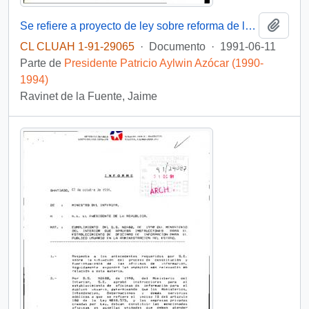
Añadi
Se refiere a proyecto de ley sobre reforma de la Constitución Política del Estado
CL CLUAH 1-91-29065
·
Documento
·
1991-06-11
Parte de
Presidente Patricio Aylwin Azócar (1990-
1994)
Ravinet de la Fuente, Jaime