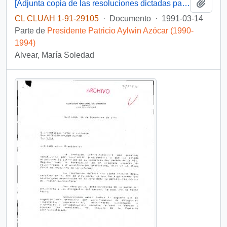
Añadi
[Adjunta copia de las resoluciones dictadas para el nombramiento de las Directoras Regionales del Servicio Nacional de la Mujer]
CL CLUAH 1-91-29105
·
Documento
·
1991-03-14
Parte de
Presidente Patricio Aylwin Azócar (1990-
1994)
Alvear, María Soledad