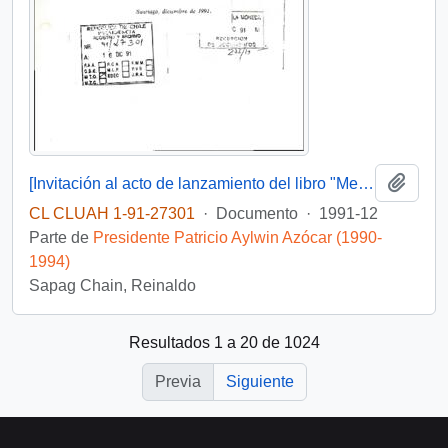
Añadi
[Invitación al acto de lanzamiento del libro "Memoria del cardenal Raúl Silva Henríquez]
CL CLUAH 1-91-27301
·
Documento
·
1991-12
Parte de
Presidente Patricio Aylwin Azócar (1990-
1994)
Sapag Chain, Reinaldo
Resultados 1 a 20 de 1024
Previa
Siguiente