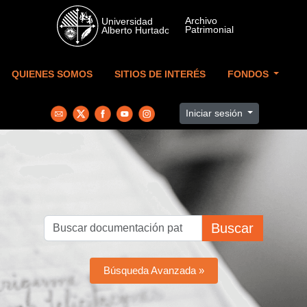
Skip to main content
QUIENES SOMOS
SITIOS DE INTERÉS
FONDOS
Iniciar sesión
Buscar
Búsqueda Avanzada »