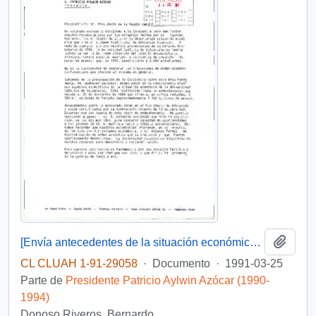
Añadi
[Envía antecedentes de la situación económica de la Universidad Católica de Valparaíso]
CL CLUAH 1-91-29058
·
Documento
·
1991-03-25
Parte de
Presidente Patricio Aylwin Azócar (1990-
1994)
Donoso Riveros, Bernardo