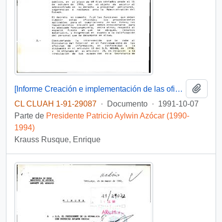
Añadi
[Informe Creación e implementación de las oficinas de información al usuario]
CL CLUAH 1-91-29087
·
Documento
·
1991-10-07
Parte de
Presidente Patricio Aylwin Azócar (1990-
1994)
Krauss Rusque, Enrique