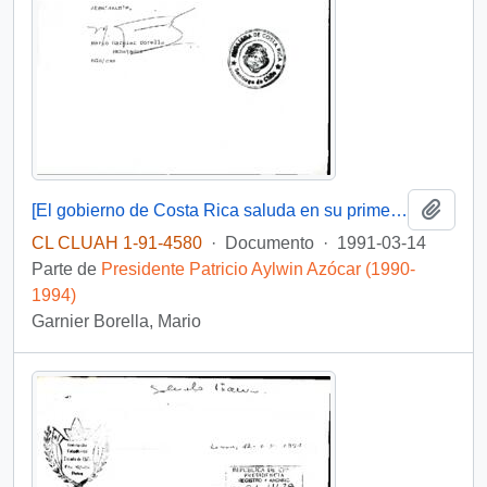
Añadi
[El gobierno de Costa Rica saluda en su primer aniversario]
CL CLUAH 1-91-4580
·
Documento
·
1991-03-14
Parte de
Presidente Patricio Aylwin Azócar (1990-
1994)
Garnier Borella, Mario