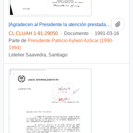
Añadi
[Agradecen al Presidente la atención prestada a su caso]
CL CLUAH 1-91-29050
·
Documento
·
1991-03-16
Parte de
Presidente Patricio Aylwin Azócar (1990-
1994)
Letelier Saavedra, Santiago