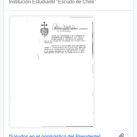
Institución Estudiantil "Escudo de Chile"
Añadi
[Saludos en el onomástico del Presidente]