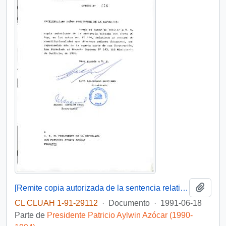
Añadi
[Remite copia autorizada de la sentencia relativa al reclamo de constitucionalidad de diversos Senadores]
CL CLUAH 1-91-29112
·
Documento
·
1991-06-18
Parte de
Presidente Patricio Aylwin Azócar (1990-