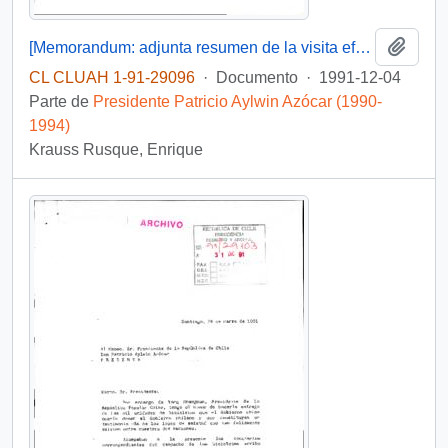
Añadi
[Memorandum: adjunta resumen de la visita efectuada a la zona del carbón (VIII Región)]
CL CLUAH 1-91-29096
·
Documento
·
1991-12-04
Parte de
Presidente Patricio Aylwin Azócar (1990-
1994)
Krauss Rusque, Enrique