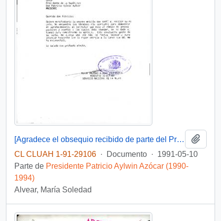
Añadi
[Agradece el obsequio recibido de parte del Presidente]
CL CLUAH 1-91-29106
·
Documento
·
1991-05-10
Parte de
Presidente Patricio Aylwin Azócar (1990-
1994)
Alvear, María Soledad