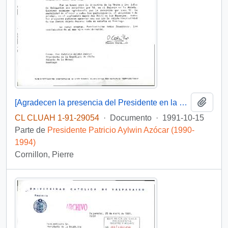
Añadi
[Agradecen la presencia del Presidente en la Ceremonia Inaugural de la 86a. Conferencia Interparlamentaria]
CL CLUAH 1-91-29054
·
Documento
·
1991-10-15
Parte de
Presidente Patricio Aylwin Azócar (1990-
1994)
Cornillon, Pierre