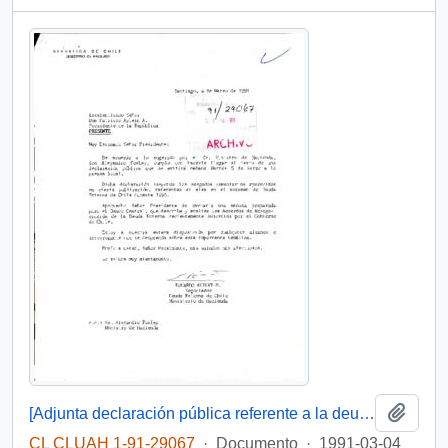
Añadi
[Adjunta declaración pública referente a la deuda externa chilena]
CL CLUAH 1-91-29067
·
Documento
·
1991-03-04