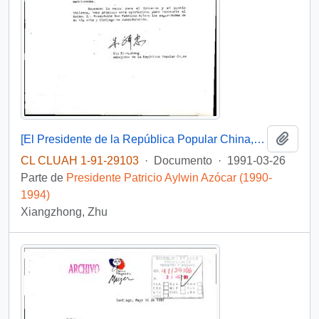
Añadi
[El Presidente de la República Popular China, hace entrega de mil unidades de bicicletas]
CL CLUAH 1-91-29103
·
Documento
·
1991-03-26
Parte de
Presidente Patricio Aylwin Azócar (1990-
1994)
Xiangzhong, Zhu