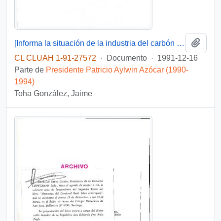
Añadi
[Informa la situación de la industria del carbón de la VIII Región]
CL CLUAH 1-91-27572
·
Documento
·
1991-12-16
Parte de
Presidente Patricio Aylwin Azócar (1990-
1994)
Toha González, Jaime