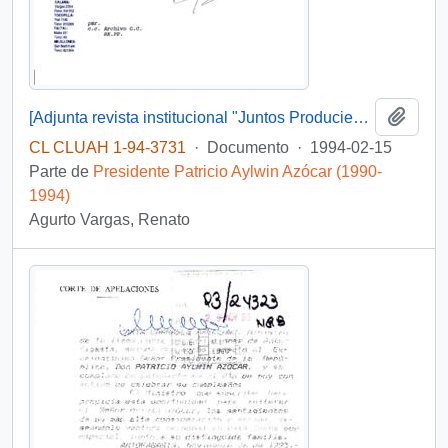
Añadi
[Adjunta revista institucional "Juntos Produciendo agua en el desierto"]
CL CLUAH 1-94-3731
·
Documento
·
1994-02-15
Parte de
Presidente Patricio Aylwin Azócar (1990-
1994)
Agurto Vargas, Renato