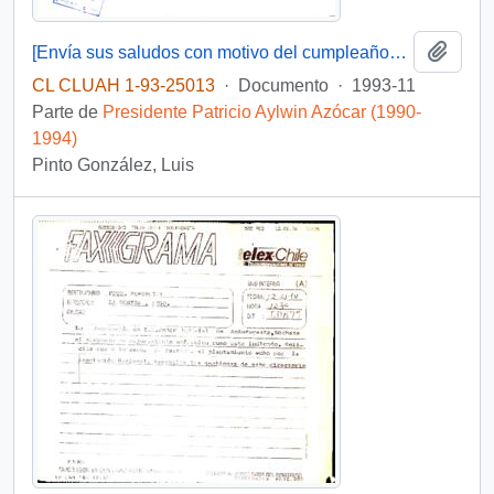
Añadi
[Envía sus saludos con motivo del cumpleaños del Presidente]
CL CLUAH 1-93-25013
·
Documento
·
1993-11
Parte de
Presidente Patricio Aylwin Azócar (1990-
1994)
Pinto González, Luis