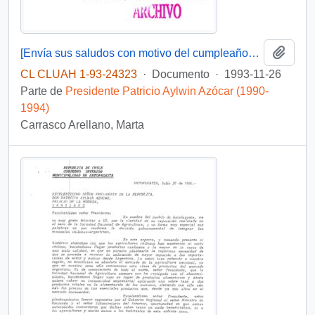
Añadi
[Envía sus saludos con motivo del cumpleaños del Presidente]
CL CLUAH 1-93-24323
·
Documento
·
1993-11-26
Parte de
Presidente Patricio Aylwin Azócar (1990-
1994)
Carrasco Arellano, Marta