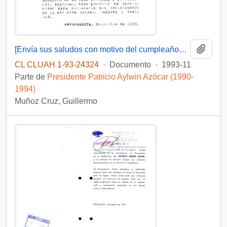
Añadi
[Envía sus saludos con motivo del cumpleaños del Presidente]
CL CLUAH 1-93-24324
·
Documento
·
1993-11
Parte de
Presidente Patricio Aylwin Azócar (1990-
1994)
Muñoz Cruz, Guillermo