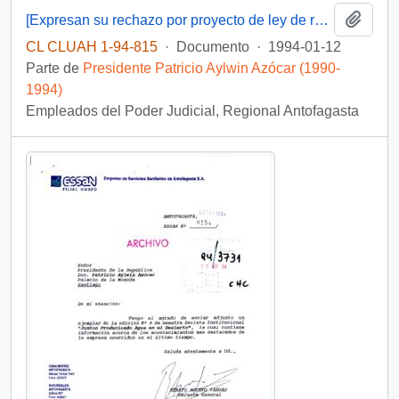
Añadi
[Expresan su rechazo por proyecto de ley de reajuste para el poder judicial]
CL CLUAH 1-94-815
·
Documento
·
1994-01-12
Parte de
Presidente Patricio Aylwin Azócar (1990-
1994)
Empleados del Poder Judicial, Regional Antofagasta