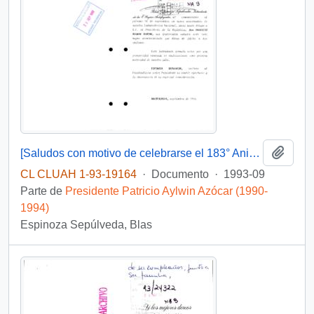
Añadi
[Saludos con motivo de celebrarse el 183° Aniversario de la Independencia Nacional]
CL CLUAH 1-93-19164
·
Documento
·
1993-09
Parte de
Presidente Patricio Aylwin Azócar (1990-
1994)
Espinoza Sepúlveda, Blas