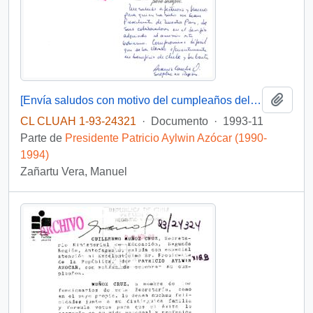
Añadi
[Envía saludos con motivo del cumpleaños del Presidente]
CL CLUAH 1-93-24321
·
Documento
·
1993-11
Parte de
Presidente Patricio Aylwin Azócar (1990-
1994)
Zañartu Vera, Manuel