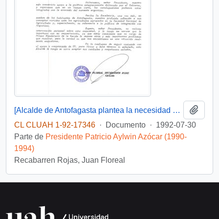
Añadi
[Alcalde de Antofagasta plantea la necesidad de revocar la aplicación de mayor impuesto a las importaciones de arroz y azúcar desde Argentina]
CL CLUAH 1-92-17346
·
Documento
·
1992-07-30
Parte de
Presidente Patricio Aylwin Azócar (1990-
1994)
Recabarren Rojas, Juan Floreal