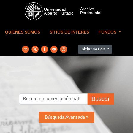
Skip to main content
QUIENES SOMOS
SITIOS DE INTERÉS
FONDOS
Iniciar sesión
Buscar
Búsqueda Avanzada »