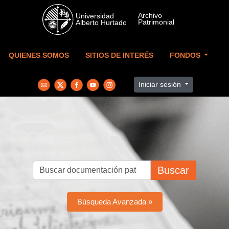
Skip to main content
QUIENES SOMOS
SITIOS DE INTERÉS
FONDOS
Iniciar sesión
Buscar
Búsqueda Avanzada »