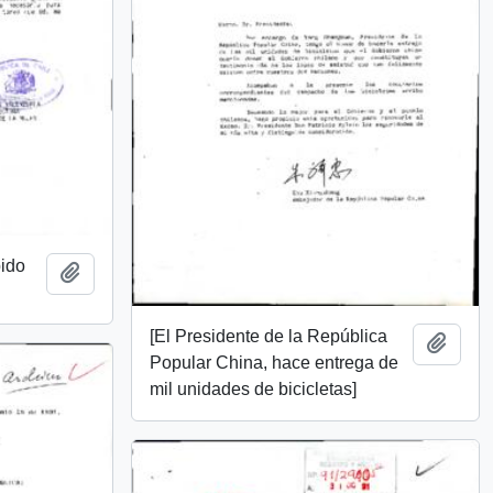
bido
Add to clipboard
[El Presidente de la República
Add t
Popular China, hace entrega de
mil unidades de bicicletas]