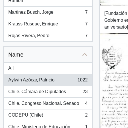
, 7 results
Ramón
Martínez Busch, Jorge
7
[Fundación 
, 7 results
Gobierno en
Krauss Rusque, Enrique
7
, 7 results
aniversario]
Rojas Rivera, Pedro
7
, 7 results
Name
All
Aylwin Azócar, Patricio
1022
, 1022 results
Chile. Cámara de Diputados
23
, 23 results
Chile. Congreso Nacional. Senado
4
, 4 results
CODEPU (Chile)
2
, 2 results
Chile. Ministerio de Educación
1