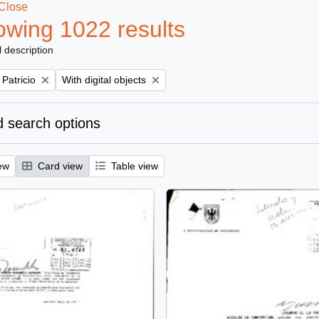
Close
wing 1022 results
l description
Remove filter:
 Patricio
With digital objects
 search options
ew
Card view
Table view