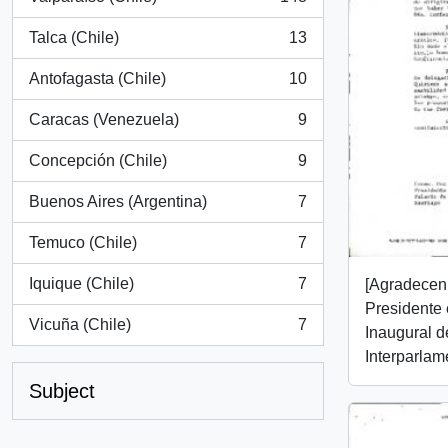
, 148 results
Talca (Chile)
13
, 13 results
Antofagasta (Chile)
10
, 10 results
Caracas (Venezuela)
9
, 9 results
Concepción (Chile)
9
, 9 results
Buenos Aires (Argentina)
7
, 7 results
Temuco (Chile)
7
, 7 results
Iquique (Chile)
7
[Agradecen 
, 7 results
Presidente
Vicuña (Chile)
7
Inaugural d
, 7 results
Interparlam
Subject