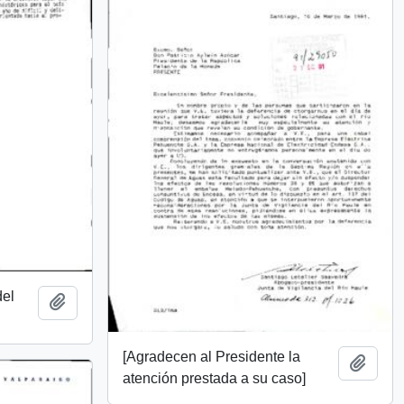
del
Add to clipboard
[Agradecen al Presidente la
Add t
atención prestada a su caso]