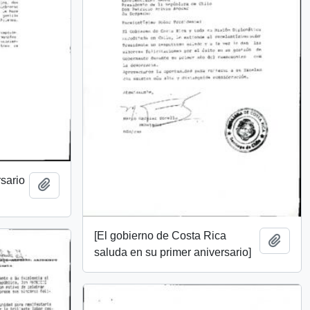
rsario
Add to clipboard
[El gobierno de Costa Rica
Add t
saluda en su primer aniversario]