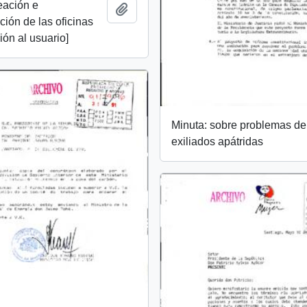
eación e
Add to clipboard
ión de las oficinas
ión al usuario]
Minuta: sobre problemas de
exiliados apátridas