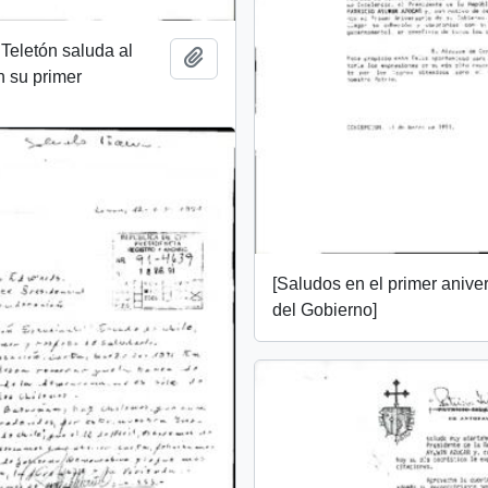
Teletón saluda al
Add to clipboard
 su primer
[Saludos en el primer anive
del Gobierno]