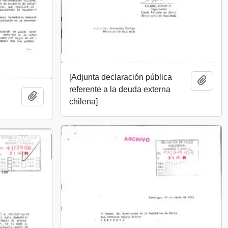
[Adjunta declaración pública
Add t
referente a la deuda externa
Add to clipboard
chilena]