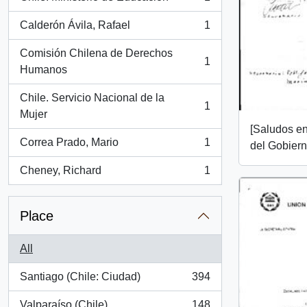
, 1 results
Calderón Ávila, Rafael
1
, 1 results
Comisión Chilena de Derechos
1
, 1 results
Humanos
Chile. Servicio Nacional de la
1
, 1 results
Mujer
[Saludos en
Correa Prado, Mario
1
del Gobiern
, 1 results
Cheney, Richard
1
, 1 results
Place
All
Santiago (Chile: Ciudad)
394
, 394 results
Valparaíso (Chile)
148