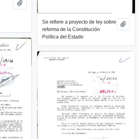
Add to clipboard
Se refiere a proyecto de ley sobre
Add t
reforma de la Constitución
Política del Estado