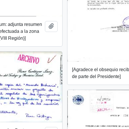
m: adjunta resumen
Add to clipboard
 efectuada a la zona
VIII Región)]
[Agradece el obsequio reci
de parte del Presidente]