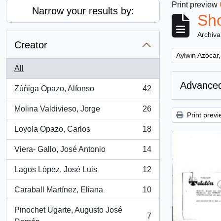
Print preview
Narrow your results by:
Sho
Archiva
Creator
Remove filter:
Aylwin Azócar,
All
Advanced
Zúñiga Opazo, Alfonso
42
, 42 results
Molina Valdivieso, Jorge
26
, 26 results
Print previ
Loyola Opazo, Carlos
18
, 18 results
Viera- Gallo, José Antonio
14
, 14 results
Lagos López, José Luis
12
, 12 results
Caraball Martínez, Eliana
10
, 10 results
Pinochet Ugarte, Augusto José
7