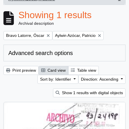
, 1 results
Showing 1 results
Archival description
Remove filter:
Remove filter:
Bravo Latorre, Óscar
Aylwin Azócar, Patricio
Advanced search options
Print preview
Card view
Table view
Sort by: Identifier
Direction: Ascending
Show 1 results with digital objects