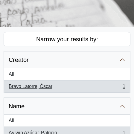
Narrow your results by:
Creator
All
Bravo Latorre, Óscar
1
, 1 results
Name
All
Aylwin Azócar, Patricio
1