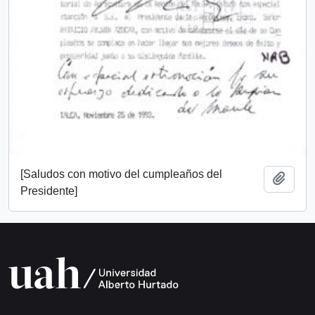
[Saludos con motivo del cumpleaños del
Add t
Presidente]