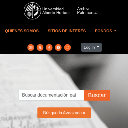
Skip to main content
QUIENES SOMOS
SITIOS DE INTERÉS
FONDOS
Log in
Buscar
Búsqueda Avanzada »