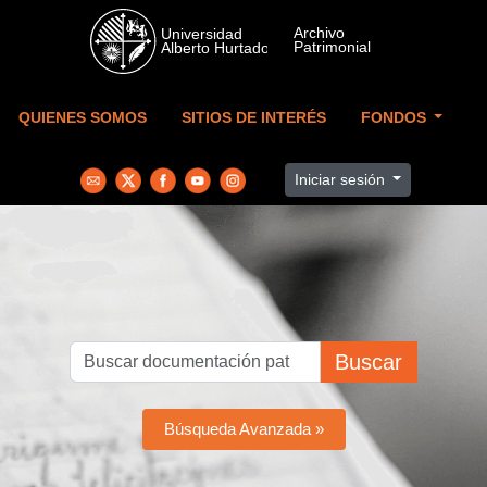
Skip to main content
QUIENES SOMOS
SITIOS DE INTERÉS
FONDOS
Iniciar sesión
Buscar
Búsqueda Avanzada »