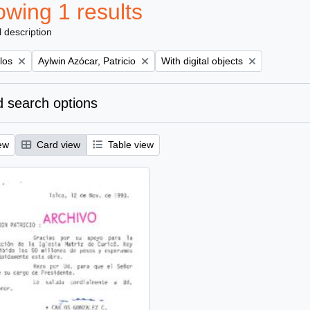
wing 1 results
l description
Remove filter:
Remove filter:
los
Aylwin Azócar, Patricio
With digital objects
 search options
ew
Card view
Table view