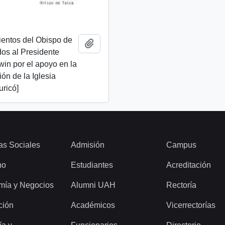
ientos del Obispo de
Add to clipboard
idos al Presidente
lwin por el apoyo en la
ión de la Iglesia
uricó]
as Sociales
Admisión
Campus
ho
Estudiantes
Acreditación
mía y Negocios
Alumni UAH
Rectoría
ción
Académicos
Vicerrectorías