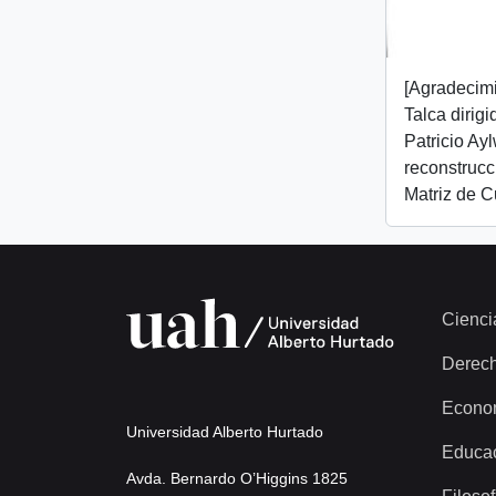
[Agradecim
Talca dirig
Patricio Ay
reconstrucc
Matriz de C
Cienci
Derec
Econo
Universidad Alberto Hurtado
Educa
Avda. Bernardo O’Higgins 1825