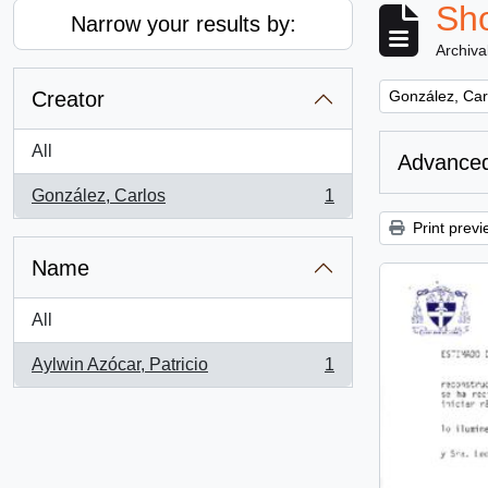
Sho
Narrow your results by:
Archiva
Remove filter:
Creator
González, Car
All
Advanced
González, Carlos
1
, 1 results
Print previ
Name
All
Aylwin Azócar, Patricio
1
, 1 results