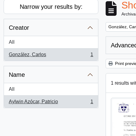
Sho
Narrow your results by:
Archiva
Remove filter:
Creator
González, Car
All
Advanced
González, Carlos
1
, 1 results
Print previ
Name
1 results wi
All
Aylwin Azócar, Patricio
1
, 1 results