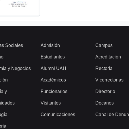
as Sociales
Admisión
Campus
ho
Estudiantes
Acreditación
mía y Negocios
Alumni UAH
Rectoría
ción
Académicos
Vicerrectorías
ía y
Funcionarios
Directorio
idades
Visitantes
Decanos
ogía
Comunicaciones
Canal de Denun
ería