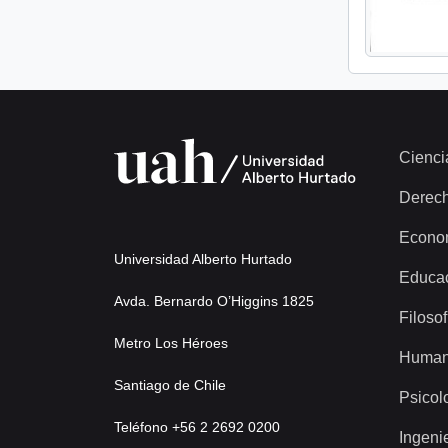
Cienci
Derec
Econo
Universidad Alberto Hurtado
Educa
Avda. Bernardo O’Higgins 1825
Filosof
Metro Los Héroes
Human
Santiago de Chile
Psicol
Teléfono +56 2 2692 0200
Ingeni