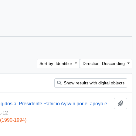
Sort by: Identifier
Direction: Descending
Show results with digital objects
Add t
[Agradecimientos del Obispo de Talca dirigidos al Presidente Patricio Aylwin por el apoyo en la reconstrucción de la Iglesia Matriz de Curicó]
1-12
 (1990-1994)