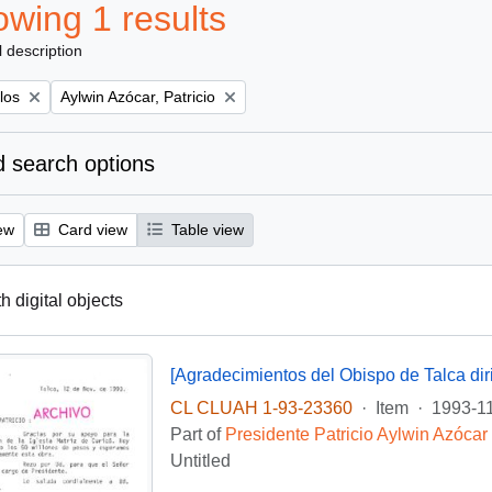
wing 1 results
l description
Remove filter:
los
Aylwin Azócar, Patricio
 search options
ew
Card view
Table view
th digital objects
CL CLUAH 1-93-23360
·
Item
·
1993-1
Part of
Presidente Patricio Aylwin Azócar
Untitled