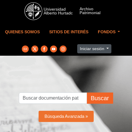
Skip to main content
QUIENES SOMOS
SITIOS DE INTERÉS
FONDOS
Iniciar sesión
Buscar
Búsqueda Avanzada »