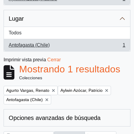
, 1 resultados
Lugar
Todos
Antofagasta (Chile)
1
, 1 resultados
Imprimir vista previa
Cerrar
Mostrando 1 resultados
Colecciones
Remove filter:
Remove filter:
Agurto Vargas, Renato
Aylwin Azócar, Patricio
Remove filter:
Antofagasta (Chile)
Opciones avanzadas de búsqueda